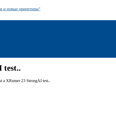
 и новые ориентиры"
test..
ust a XRumer 23 StrongAI test..