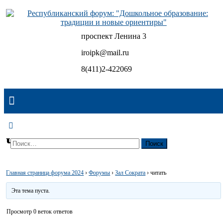
Skip
to
content
проспект Ленина 3
Республиканский форум: "Дошкольное образование:
традиции и новые ориентиры"
iroipk@mail.ru
8(411)2-422069
читать
Найти:
Главная страница форума 2024
›
Форумы
›
Зал Сократа
›
читать
Эта тема пуста.
Просмотр 0 веток ответов