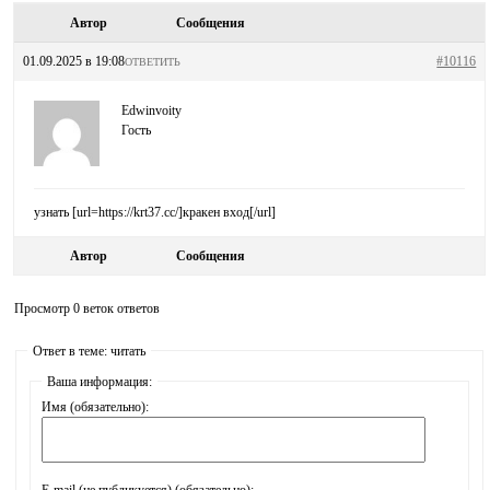
Автор
Сообщения
01.09.2025 в 19:08
#10116
ОТВЕТИТЬ
Edwinvoity
Гость
узнать [url=https://krt37.cc/]кракен вход[/url]
Автор
Сообщения
Просмотр 0 веток ответов
Ответ в теме: читать
Ваша информация:
Имя (обязательно):
E-mail (не публикуется) (обязательно):