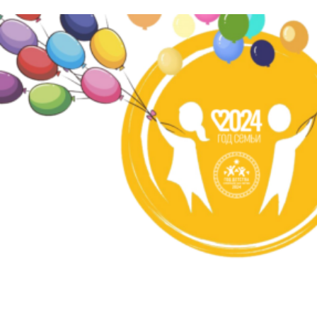
Skip
to
content