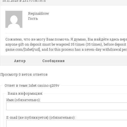
10.11.2025 в 23:17
ОТВЕТИТЬ
Reginaldrow
Гость
Сожалею, что не могу Вам помочь. Я думаю, Вы найдёте здесь вер
anyone gift on deposit must be wagered 35 times (35 times), before deposit i
game.com/]1xbet[/url], and for this process has a seven-day withdrawal per
Автор
Сообщения
Просмотр 0 веток ответов
Ответ в теме: 1xbet casino q209v
Ваша информация:
Имя (обязательно):
E-mail (не публикуется) (обязательно):