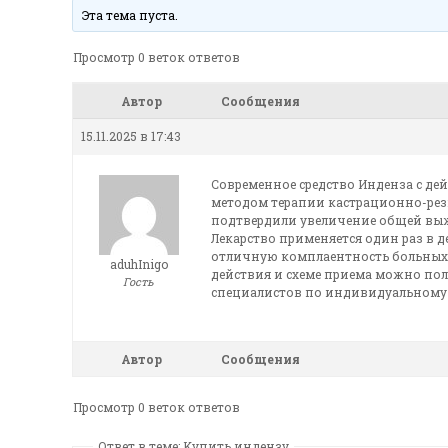
Эта тема пуста.
Просмотр 0 веток ответов
Автор
Сообщения
15.11.2025 в 17:43
Современное средство Инденза с д
методом терапии кастрационно-рез
подтвердили увеличение общей выжи
Лекарство применяется один раз в д
отличную комплаентность больных
aduhInigo
действия и схеме приема можно полу
Гость
специалистов по индивидуальному 
Автор
Сообщения
Просмотр 0 веток ответов
Ответ в теме: Kупить индензу