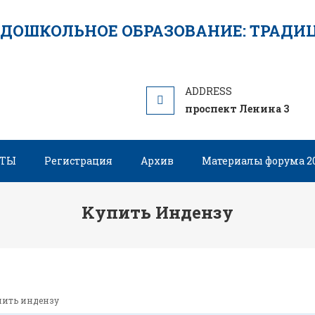
проспект Ленина 3
НТЫ
Регистрация
Архив
Материалы форума 2
Kупить Индензу
пить индензу