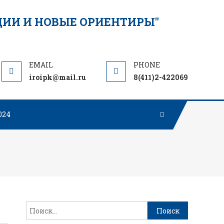
РЕСПУБЛ
ФОРУМ:
"ДОШКОЛЬ
ОБРАЗОВА
ТРАДИЦИИ
iroipk@mail.ru
8(411)2-422069
ОРИЕНТИР
024
Найти: