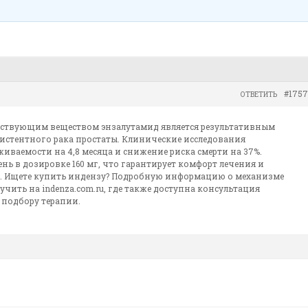
#1757
ОТВЕТИТЬ
ействующим веществом энзалутамид является результативным
истентного рака простаты. Клинические исследования
ваемости на 4,8 месяца и снижение риска смерти на 37%.
ень в дозировке 160 мг, что гарантирует комфорт лечения и
. Ищете
купить индензу? Подробную информацию о механизме
чить на indenza.com.ru, где также доступна консультация
подбору терапии.