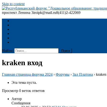
Skip to content
проспект Ленина 3
iroipk@mail.ru
8(411)2-422069
Республиканский форум: "Дошкольное образование: традиции
ГЛАВНАЯ
ПРОГРАММА
ДОКУМЕНТЫ
Регистрация
Архив
Материалы форума 2024
Найти:
kraken вход
Главная страница форума 2024
›
Форумы
›
Зал Платона
›
kraken
Эта тема пуста.
Просмотр 0 веток ответов
Автор
Сообщения