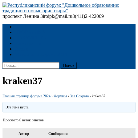
Skip
to
content
проспект Ленина 3
iroipk@mail.ru
8(411)2-422069
Республиканский форум: "Дошкольное образование: традиции
и новые ориентиры"
ГЛАВНАЯ
ПРОГРАММА
ДОКУМЕНТЫ
Регистрация
Архив
Материалы форума 2024
Найти:
kraken37
Главная страница форума 2024
›
Форумы
›
Зал Сократа
›
kraken37
Эта тема пуста.
Просмотр 0 веток ответов
Автор
Сообщения