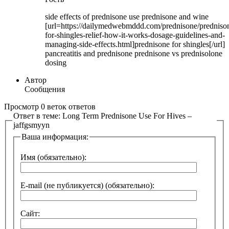
side effects of prednisone use prednisone and wine
[url=https://dailymedwebmddd.com/prednisone/predniso
for-shingles-relief-how-it-works-dosage-guidelines-and-
managing-side-effects.html]prednisone for shingles[/url]
pancreatitis and prednisone prednisone vs prednisolone
dosing
Автор
Сообщения
Просмотр 0 веток ответов
Ответ в теме: Long Term Prednisone Use For Hives –
jaffgsmyyn
Ваша информация:
Имя (обязательно):
E-mail (не публикуется) (обязательно):
Сайт: