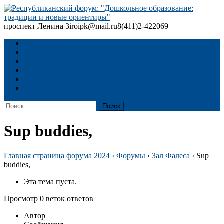
Skip
to
content
проспект Ленина 3
iroipk@mail.ru
8(411)2-422069
Республиканский форум: "Дошкольное образование: традиции
и новые ориентиры"
ГЛАВНАЯ
ПРОГРАММА
ДОКУМЕНТЫ
Регистрация
Архив
Материалы форума 2024
Найти:
Sup buddies,
Главная страница форума 2024
›
Форумы
›
Зал Фалеса
›
Sup
buddies,
Эта тема пуста.
Просмотр 0 веток ответов
Автор