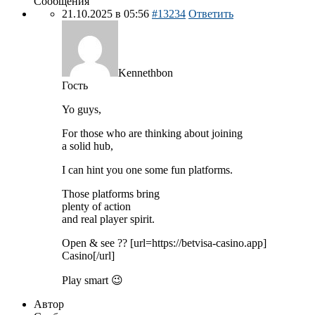
Сообщения
21.10.2025 в 05:56
#13234
Ответить
Kennethbon
Гость
Yo guys,
For those who are thinking about joining
a solid hub,
I can hint you one some fun platforms.
Those platforms bring
plenty of action
and real player spirit.
Open & see ?? [url=https://betvisa-casino.app]
Casino[/url]
Play smart 😉
Автор