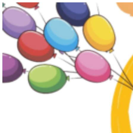
Skip
to
content