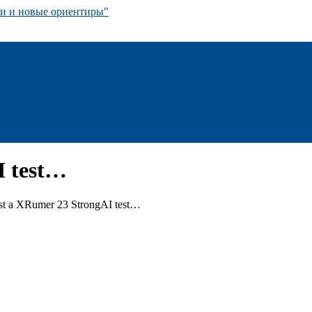
 и новые ориентиры"
I test…
ust a XRumer 23 StrongAI test…