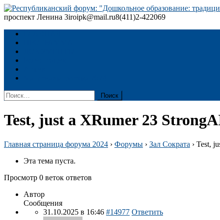
Skip
to
проспект Ленина 3
iroipk@mail.ru
8(411)2-422069
Республиканский форум: "Дошкольное образование: традиции
content
ГЛАВНАЯ
ПРОГРАММА
ДОКУМЕНТЫ
Регистрация
Архив
Материалы форума 2024
Найти:
Test, just a XRumer 23 StrongA
Главная страница форума 2024
›
Форумы
›
Зал Сократа
›
Test, j
Эта тема пуста.
Просмотр 0 веток ответов
Автор
Сообщения
31.10.2025 в 16:46
#14977
Ответить