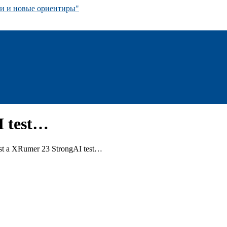
 и новые ориентиры"
I test…
ust a XRumer 23 StrongAI test…