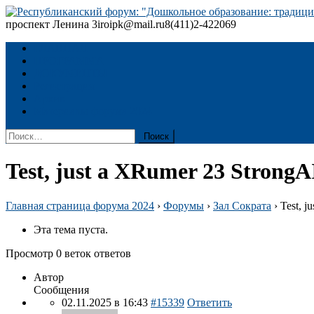
Skip
to
проспект Ленина 3
iroipk@mail.ru
8(411)2-422069
Республиканский форум: "Дошкольное образование: традиции
content
ГЛАВНАЯ
ПРОГРАММА
ДОКУМЕНТЫ
Регистрация
Архив
Материалы форума 2024
Найти:
Test, just a XRumer 23 StrongA
Главная страница форума 2024
›
Форумы
›
Зал Сократа
›
Test, j
Эта тема пуста.
Просмотр 0 веток ответов
Автор
Сообщения
02.11.2025 в 16:43
#15339
Ответить