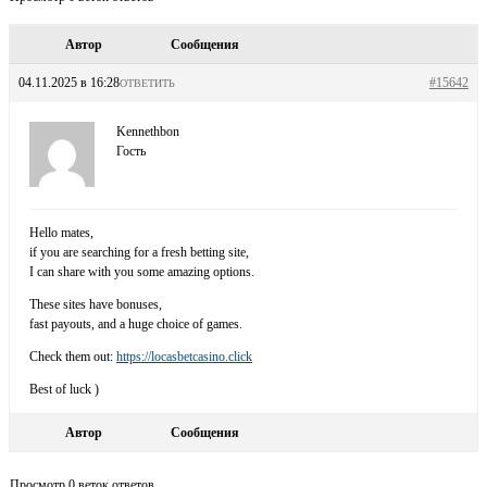
Автор
Сообщения
04.11.2025 в 16:28
#15642
ОТВЕТИТЬ
Kennethbon
Гость
Hello mates,
if you are searching for a fresh betting site,
I can share with you some amazing options.
These sites have bonuses,
fast payouts, and a huge choice of games.
Check them out:
https://locasbetcasino.click
Best of luck )
Автор
Сообщения
Просмотр 0 веток ответов