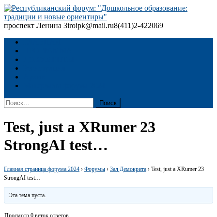
Skip
to
content
проспект Ленина 3
iroipk@mail.ru
8(411)2-422069
Республиканский форум: "Дошкольное образование: традиции
и новые ориентиры"
ГЛАВНАЯ
ПРОГРАММА
ДОКУМЕНТЫ
Регистрация
Архив
Материалы форума 2024
Найти:
Test, just a XRumer 23
StrongAI test…
Главная страница форума 2024
›
Форумы
›
Зал Демокрита
›
Test, just a XRumer 23
StrongAI test…
Эта тема пуста.
Просмотр 0 веток ответов