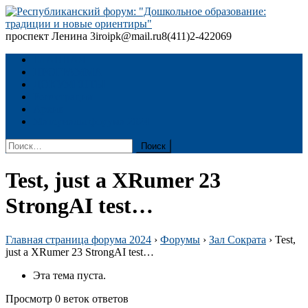
Skip
to
content
проспект Ленина 3
iroipk@mail.ru
8(411)2-422069
Республиканский форум: "Дошкольное образование: традиции
и новые ориентиры"
ГЛАВНАЯ
ПРОГРАММА
ДОКУМЕНТЫ
Регистрация
Архив
Материалы форума 2024
Найти:
Test, just a XRumer 23
StrongAI test…
Главная страница форума 2024
›
Форумы
›
Зал Сократа
›
Test,
just a XRumer 23 StrongAI test…
Эта тема пуста.
Просмотр 0 веток ответов