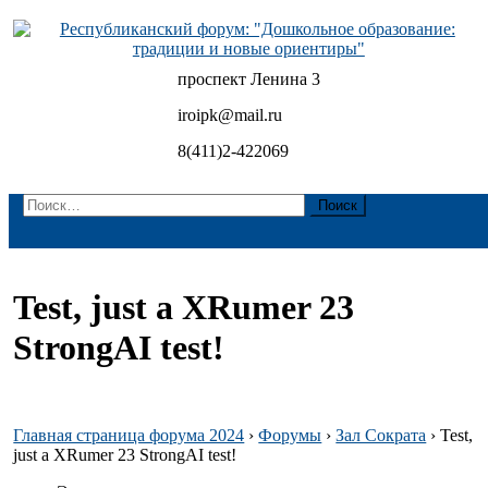
Skip
to
content
проспект Ленина 3
Республиканский форум: "Дошкольное образование:
традиции и новые ориентиры"
iroipk@mail.ru
8(411)2-422069
Найти:
Test, just a XRumer 23
StrongAI test!
Главная страница форума 2024
›
Форумы
›
Зал Сократа
›
Test,
just a XRumer 23 StrongAI test!