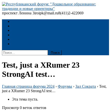
Skip
to
content
проспект Ленина 3
iroipk@mail.ru
8(411)2-422069
Республиканский форум: "Дошкольное образование: традиции
и новые ориентиры"
ГЛАВНАЯ
ПРОГРАММА
ДОКУМЕНТЫ
Регистрация
Архив
Материалы форума 2024
Найти:
Test, just a XRumer 23
StrongAI test…
Главная страница форума 2024
›
Форумы
›
Зал Сократа
›
Test,
just a XRumer 23 StrongAI test…
Эта тема пуста.
Просмотр 0 веток ответов