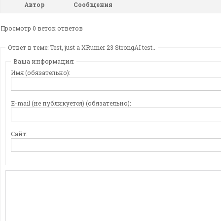
Автор
Сообщения
Просмотр 0 веток ответов
Ответ в теме: Test, just a XRumer 23 StrongAI test..
Ваша информация:
Имя (обязательно):
E-mail (не публикуется) (обязательно):
Сайт: