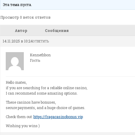
Эта тема пуста.
Просмотр 0 веток ответов
Автор
Сообщения
14.11.2025 в 10:24
ОТВЕТИТЬ
Kennethbon
Гость
Hello mates,
if you are searching for a reliable online casino,
I can recommend some amazing options.
These casinos have bonuses,
secure payments, and a huge choice of games.
Check them out:
https://fragacasinobonus.vip
Wishing you wins )