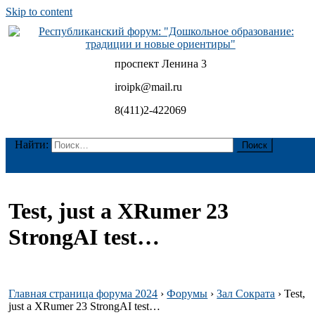
Skip to content
проспект Ленина 3
Республиканский форум: "Дошкольное образование:
традиции и новые ориентиры"
iroipk@mail.ru
8(411)2-422069
Найти:
Test, just a XRumer 23
StrongAI test…
Главная страница форума 2024
›
Форумы
›
Зал Сократа
›
Test,
just a XRumer 23 StrongAI test…