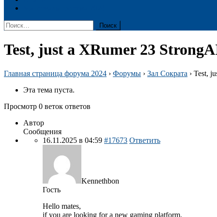
Материалы форума 2024
Найти:
Test, just a XRumer 23 StrongA
Главная страница форума 2024
›
Форумы
›
Зал Сократа
›
Test, j
Эта тема пуста.
Просмотр 0 веток ответов
Автор
Сообщения
16.11.2025 в 04:59
#17673
Ответить
Kennethbon
Гость
Hello mates,
if you are looking for a new gaming platform,