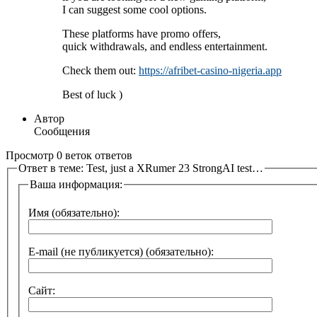
I can suggest some cool options.
These platforms have promo offers,
quick withdrawals, and endless entertainment.
Check them out:
https://afribet-casino-nigeria.app
Best of luck )
Автор
Сообщения
Просмотр 0 веток ответов
Ответ в теме: Test, just a XRumer 23 StrongAI test…
Ваша информация:
Имя (обязательно):
E-mail (не публикуется) (обязательно):
Сайт: