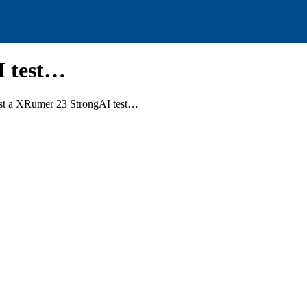
I test…
ust a XRumer 23 StrongAI test…