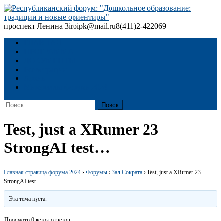
Skip
to
content
проспект Ленина 3
iroipk@mail.ru
8(411)2-422069
Республиканский форум: "Дошкольное образование: традиции
и новые ориентиры"
ГЛАВНАЯ
ПРОГРАММА
ДОКУМЕНТЫ
Регистрация
Архив
Материалы форума 2024
Найти:
Test, just a XRumer 23
StrongAI test…
Главная страница форума 2024
›
Форумы
›
Зал Сократа
›
Test, just a XRumer 23
StrongAI test…
Эта тема пуста.
Просмотр 0 веток ответов