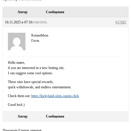
Автор
Сообщения
16.11.2025 в 07:16
#17682
ОТВЕТИТЬ
Kennethbon
Гость
Hello mates,
if you are interested in a new betting site,
I can suggest some cool options.
These sites have special rewards,
quick withdrawals, and endless entertainment.
Check them out:
https://luckyland-slots-casino.click
Good luck )
Автор
Сообщения
Просмотр 0 веток ответов