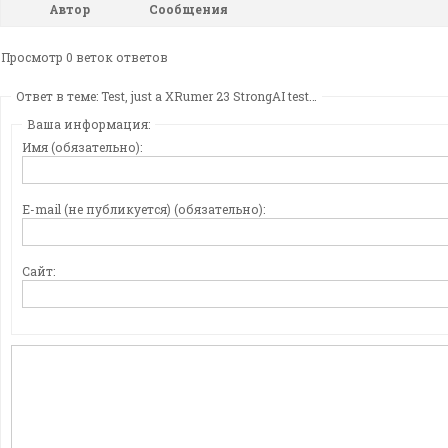
Автор
Сообщения
Просмотр 0 веток ответов
Ответ в теме: Test, just a XRumer 23 StrongAI test…
Ваша информация:
Имя (обязательно):
E-mail (не публикуется) (обязательно):
Сайт: