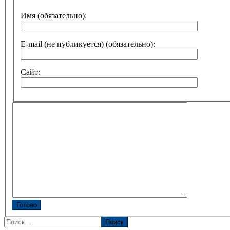
Имя (обязательно):
E-mail (не публикуется) (обязательно):
Сайт:
Готово
Найти: