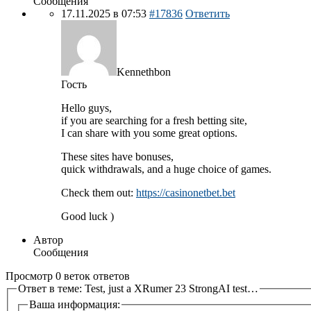
Сообщения
17.11.2025 в 07:53
#17836
Ответить
Kennethbon
Гость
Hello guys,
if you are searching for a fresh betting site,
I can share with you some great options.
These sites have bonuses,
quick withdrawals, and a huge choice of games.
Check them out:
https://casinonetbet.bet
Good luck )
Автор
Сообщения
Просмотр 0 веток ответов
Ответ в теме: Test, just a XRumer 23 StrongAI test…
Ваша информация: