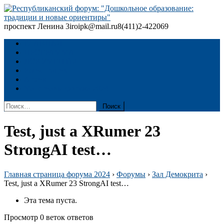
Skip
to
content
проспект Ленина 3
iroipk@mail.ru
8(411)2-422069
Республиканский форум: "Дошкольное образование: традиции
и новые ориентиры"
ГЛАВНАЯ
ПРОГРАММА
ДОКУМЕНТЫ
Регистрация
Архив
Материалы форума 2024
Найти:
Test, just a XRumer 23
StrongAI test…
Главная страница форума 2024
›
Форумы
›
Зал Демокрита
›
Test, just a XRumer 23 StrongAI test…
Эта тема пуста.
Просмотр 0 веток ответов