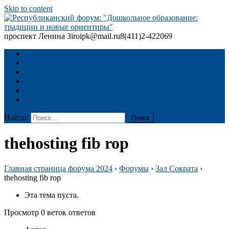
Skip to content
проспект Ленина 3
iroipk@mail.ru
8(411)2-422069
Республиканский форум: "Дошкольное образование: традиции
и новые ориентиры"
ГЛАВНАЯ
ПРОГРАММА
ДОКУМЕНТЫ
Регистрация
Архив
Материалы форума 2024
Найти:
thehosting fib rop
Главная страница форума 2024
›
Форумы
›
Зал Сократа
›
thehosting fib rop
Эта тема пуста.
Просмотр 0 веток ответов