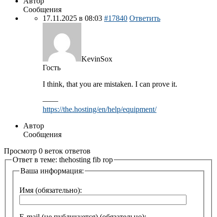
Автор
Сообщения
17.11.2025 в 08:03
#17840
Ответить
KevinSox
Гость
I think, that you are mistaken. I can prove it.
——
https://the.hosting/en/help/equipment/
Автор
Сообщения
Просмотр 0 веток ответов
Ответ в теме: thehosting fib rop
Ваша информация:
Имя (обязательно):
E-mail (не публикуется) (обязательно):